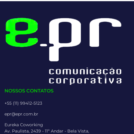
NOSSOS CONTATOS
+55 (11) 99412-5123
epr@epr.com.br
Eureka Coworking
Av. Paulista, 2439 - 11º Andar - Bela Vista,