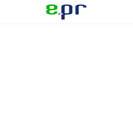
Skip to main content
Quem Somos
Serviços
Inbound PR | Relações com a Mídia |
Assessoria de Imprensa
Redes Sociais
Blog
TOP Voice Linkedin
Media Training
Gerenciamento de Crise