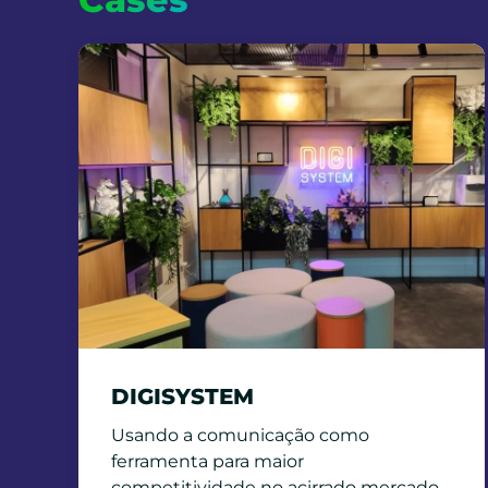
DIGISYSTEM
Usando a comunicação como
ferramenta para maior
competitividade no acirrado mercado