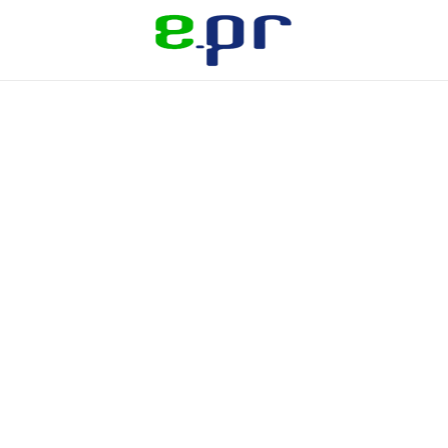
Skip to main content
Quem Somos
Serviços
Inbound PR | Relações com a Mídia |
Assessoria de Imprensa
Redes Sociais
Blog
TOP Voice Linkedin
Media Training
Gerenciamento de Crise